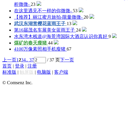
析
微微-
23
在这里遇见不一样的你
微微-
53
【推荐】丽江蜜月旅拍-限量
微微-
20
武汉东湖赏樱花
蓝雨王子
13
第16届茂名车展美女
蓝雨王子
24
水东湾木栈道@海景湾国际大酒店
认识你真好
9
煤矿的春天
瘦猪
44
4100万像素照相手机
瘦猪
67
上一页
1
2
3
4
.. 37
/ 37 页
下一页
首页
|
登录
|
注册
标准版
|
触屏版
|
电脑版
|
客户端
© Comsenz Inc.