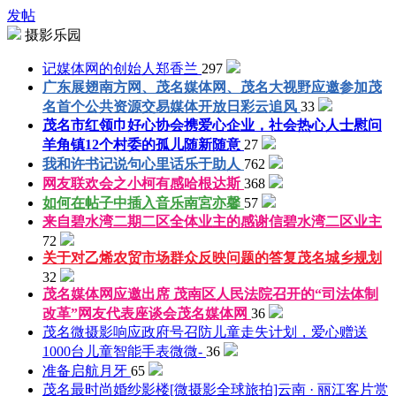
发帖
摄影乐园
记媒体网的创始人
郑香兰
297
广东展翅南方网、茂名媒体网、茂名大视野应邀参加茂
名首个公共资源交易媒体开放日
彩云追风
33
茂名市红领巾好心协会携爱心企业，社会热心人士慰问
羊角镇12个村委的孤儿
随新随意
27
我和许书记说句心里话
乐于助人
762
网友联欢会之小柯有感
哈根达斯
368
如何在帖子中插入音乐
南宮亦馨
57
来自碧水湾二期二区全体业主的感谢信
碧水湾二区业主
72
关于对乙烯农贸市场群众反映问题的答复
茂名城乡规划
32
茂名媒体网应邀出席 茂南区人民法院召开的“司法体制
改革”网友代表座谈会
茂名媒体网
36
茂名微摄影响应政府号召防儿童走失计划，爱心赠送
1000台儿童智能手表
微微-
36
准备启航
月牙
65
茂名最时尚婚纱影楼[微摄影全球旅拍]云南 · 丽江客片赏