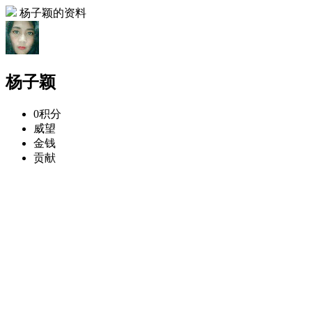
杨子颖的资料
杨子颖
0
积分
威望
金钱
贡献