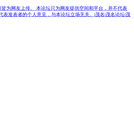
内容皆为网友上传。 本论坛只为网友提供空间和平台，并不代表
论只代表发表者的个人意见，与本论坛立场无关。
|
茂名
|
茂名论坛
|
茂