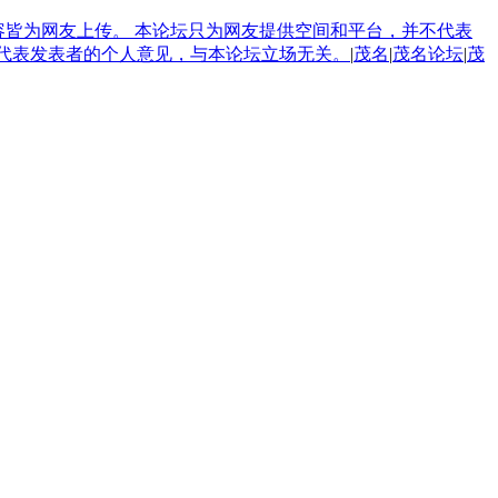
内容皆为网友上传。 本论坛只为网友提供空间和平台，并不代表
论只代表发表者的个人意见，与本论坛立场无关。
|
茂名
|
茂名论坛
|
茂