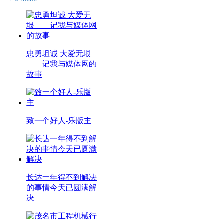
忠勇坦诚 大爱无垠
——记我与媒体网的
故事
致一个好人-乐版主
长达一年得不到解决
的事情今天已圆满解
决