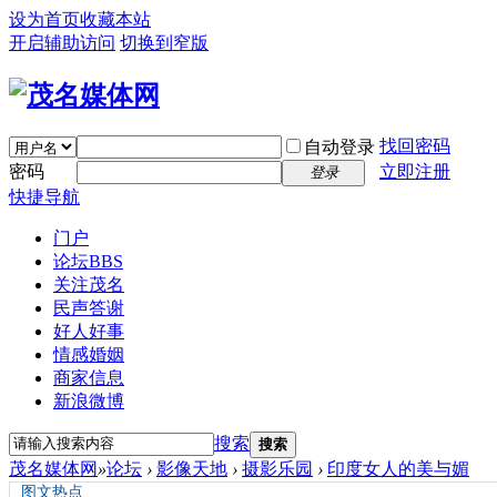
设为首页
收藏本站
开启辅助访问
切换到窄版
找回密码
自动登录
密码
立即注册
登录
快捷导航
门户
论坛
BBS
关注茂名
民声答谢
好人好事
情感婚姻
商家信息
新浪微博
搜索
搜索
茂名媒体网
»
论坛
›
影像天地
›
摄影乐园
›
印度女人的美与媚
图文热点