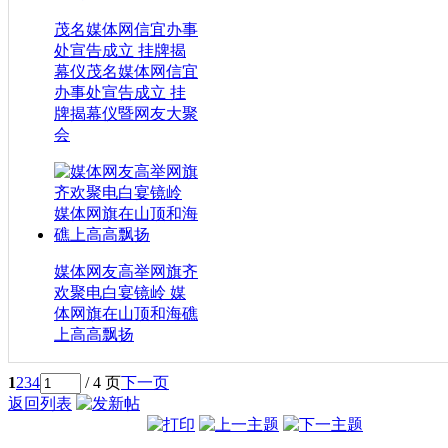
茂名媒体网信宜办事
处宣告成立 挂牌揭
幕仪茂名媒体网信宜
办事处宣告成立 挂
牌揭幕仪暨网友大聚
会
媒体网友高举网旗齐
欢聚电白宴镜岭 媒
体网旗在山顶和海礁
上高高飘扬
1
2
3
4
/ 4 页
下一页
返回列表