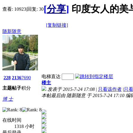
[
分享
]
印度女人的美
查看:
10923
|
回复:
30
[复制链接]
随新随意
电梯直达
228
2136
7690
楼主
主题
帖子
积分
发表于 2015-7-24 17:08
|
只看该作者
|
只
本帖最后由 随新随意 于 2015-7-24 17:10 编
博 士
在线时间
1318 小时
最后登录