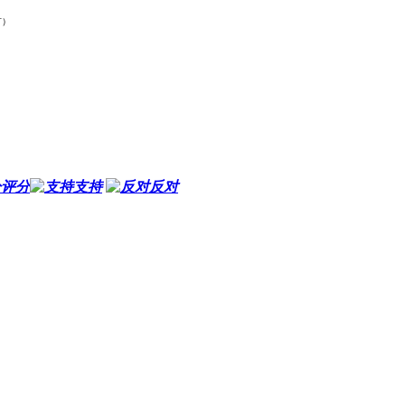
有）
评分
支持
反对