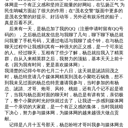
体网是一个有正义感和坚持正能量的好网站，在弘扬正气 为
民生呐喊方面起了很大的作用；在“茂名交警”版面中更多的
是茂名交警的好提示、好活动等，另外还有娱乐性的贴子，
真是百看不厌。
后来有一天，是杨总加了我的QQ（注册申请时留有QQ号
码的），之后杨总就发信息与我聊了几句，聊下聊下杨总就
问我要了手机号码，又通过电话与我聊了成个钟，在与杨总
聊天过程中让我感到其有一种强大的正义感，是一个可亲近
的人。经过聊天，互相有了些少了解，杨总就拉我入了精英
群，自从入来精英群之后，我努力的顶贴，基本天天上前十
名（因为我有时间，更是喜欢媒体网）。
我清楚的记得今年的七月二十八日，这天就是訿請回茂之
时，杨总特意请几个媒体网精英到茂名小聚吃石锅鱼，想不
到我未见过面的杨总也特意邀请我参与，当时参加的有杨
总、訿請、才哥、炮哥、风铃、桃姐，还有几个记不起是谁
了，当我与杨总面对面的聊天时，杨总是有讲有笑，亲切极
了，整个小聚的时光好快就过去了，让我进一步感到媒体网
是一个亲切的大家庭，是一个有正义感的集体，当时我就暗
下决心，努力参与媒体网，为媒体网的越来越强大做点贡
献。
记得是八月十五号那天，杨总吩咐才哥叫我参与媒体网去