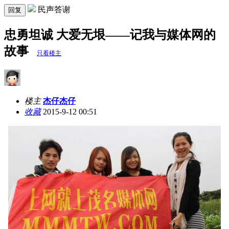
民声答谢
回复
忠勇坦诚 大爱无垠——记我与媒体网的
故事
只看楼主
楼主
杰仔杰仔
收藏
2015-9-12 00:51