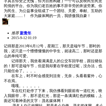
字真言你受之无愧，你为百姓构建了一个可以反映民生民意
民情的平台。你为我们老百姓的事不辞辛劳的奔波劳累。你
为民生、为公益事业组成了一个团结、关爱、奉献、互助的
大家庭……！ 作为媒体网的一员，我骄傲我自豪！
推荐
新青年
2015-9-12 01:19
记得那是2013年6月12号，星期三，那天是端午节，那时的
我，还只是一个懵懵懂懂的中学生，就读高二，那时还是那
么的单纯可爱。
记得那天，我坐着满满是人的公交车回学校，跟拉猪似
的！那可是端午节，但是我却要在学校度过呢，没办法，也
只能任命了。。。。
在车上，时不时会感觉到沮丧，无奈，头看着窗外，心
不在焉。
嘎嘎。。。。。。
车在红灯处停了下来，我仿佛看到眼前有一道红光，映
入我眼帘，不，那不是红光，那是一条满满红色的横幅，上
面还写着神圣的文字：茂名媒体网！
茂名人自己的网站，那是多么自傲，茂名媒体网，多么