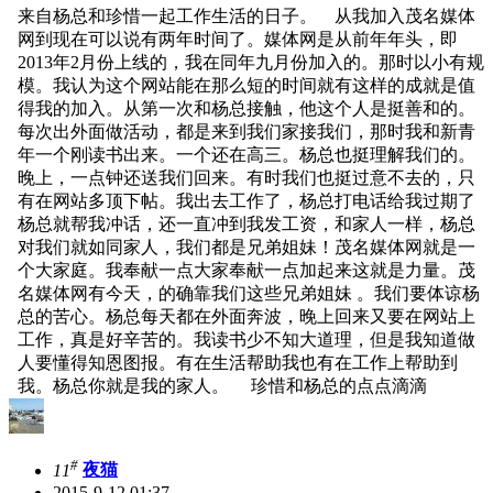
来自杨总和珍惜一起工作生活的日子。 从我加入茂名媒体
网到现在可以说有两年时间了。媒体网是从前年年头，即
2013年2月份上线的，我在同年九月份加入的。那时以小有规
模。我认为这个网站能在那么短的时间就有这样的成就是值
得我的加入。从第一次和杨总接触，他这个人是挺善和的。
每次出外面做活动，都是来到我们家接我们，那时我和新青
年一个刚读书出来。一个还在高三。杨总也挺理解我们的。
晚上，一点钟还送我们回来。有时我们也挺过意不去的，只
有在网站多顶下帖。我出去工作了，杨总打电话给我过期了
杨总就帮我冲话，还一直冲到我发工资，和家人一样，杨总
对我们就如同家人，我们都是兄弟姐妹！茂名媒体网就是一
个大家庭。我奉献一点大家奉献一点加起来这就是力量。茂
名媒体网有今天，的确靠我们这些兄弟姐妹 。我们要体谅杨
总的苦心。杨总每天都在外面奔波，晚上回来又要在网站上
工作，真是好辛苦的。我读书少不知大道理，但是我知道做
人要懂得知恩图报。有在生活帮助我也有在工作上帮助到
我。杨总你就是我的家人。 珍惜和杨总的点点滴滴
#
11
夜猫
2015-9-12 01:37