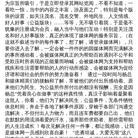
为宗旨所吸引，于是立即登录其网站览阅，不看不知道，一
看吃一惊，当中的内容之丰富，涉及面之广，特别是每个版
块的设置，如关注茂名、茂名交警、外地民生、人文情感、
好人好事（公益版块）……等等，无不吸引着我，于是毫不
犹豫的注册成为会员，融入当中与他们互动！特别是关注茂
名和好人好事版块，真正的体现了媒体网的服务宗旨，（在
这就不叙述当中的每件事了，想了解，请登录媒体网），只
要你进入去了解，一定会被一件件的的因媒体网而完满解决
的事所感动着，会被媒体网真正的为帮助百姓遇到不公平和
受欺压时所表现的正能量而呐喊，会被媒体网为支持和帮助
残疾和生活需要帮助的人的行动所感染，会被媒体网为促经
济谱和谐社会的所作的努力激奋着！ 通过一段时间与杨总
和媒体精英们的接触和了解，常被他们的付出所感动着。原
来他们为民生、为公益所作所付出的都没有报酬，完全是因
杨总“凭着良心在做事”的这种真性情，真汉子影响着凝聚着
这批人，你看，他们为了解决民生，公益事件，无条件牺牲
休息时间，奔走于各地了解事件原因，穿梭于各部门沟通交
流解决，不但付出人力物力，而且连车费都要自己出， 他们
在默默的用流淌着爱的汗水，滋养那些求助者、那些需帮助
的人生活成长 ！每次见解决任何一件事，都让我感动，让我
是媒体网一员感到欣喜自豪！ “忠勇坦诚，大爱无垠”这八