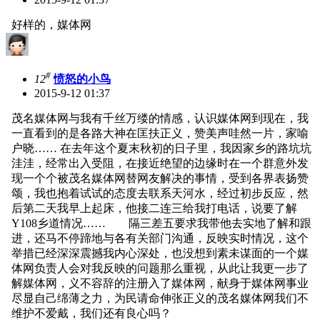
好样的，媒体网
#
12
愤怒的小鸟
2015-9-12 01:37
茂名媒体网与我有千丝万缕的情感，认识媒体网到现在，我
一直看到的是各路大神在匡扶正义，赞美声哇然一片，家喻
户晓…… 在去年这个夏末秋初的日子里，我因家乡的路坑坑
洼洼，经常出入受阻，在接近绝望的边缘时在一个群意外发
现一个个被茂名媒体网替网友解决的事情，受到各界表扬赞
颂，我也抱着试试的态度去联系天河水，经过初步反应，然
后第二天我早上起床，他接二连三给我打电话，说要了解
Y108乡道情况…… 隔三差五要求我带他去实地了解和跟
进，还马不停蹄地与各有关部门沟通，反映实时情况，这个
举措已经深深震撼我内心深处，也没想到素未谋面的一个媒
体网负责人会对我反映的问题那么重视，从此让我更一步了
解媒体网，义不容辞的注册入了媒体网，献身于媒体网事业
尽显自己绵薄之力，为民请命伸张正义的茂名媒体网我们不
维护不爱戴，我们还有良心吗？