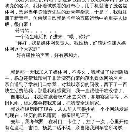
响亮的名字。我怀着试试看的好奇心，用手机登陆了茂名媒
体网，想起当年陈独秀先生的新青年杂志，于是乎，我就注
册了新青年。仿佛我自己就是当年的五四运动中的重要人物
般，很自豪！
铃铃铃，，，，，，
一个陌生电话打了进来，“喂，你好”
“你好，我是媒体网负责人。我姓杨，好感谢你加入媒
体网这个大家庭”
好有磁性的声音，好有亲和力。
就是那一天我加入了媒体网，不多久，我就做了校园版版
主，杨总还帮我印制了非常漂亮自豪的茂名媒体网的名片，
亲自送到了学校门口给我，对我以亲切的问候，留下了一百
块生活费给我，那是我就感觉到，我一直跟他干准没错了。
自那以后，我经常跟着杨总出去采访，参加宴席等等，不
惧风雨，杨总都会接我来回，把我安全送到家。
就这样经历到了现在，从以前人气很少的一个小网站发展
到现在，经历的风风雨雨，都亲眼见证了。
去年，我考驾照，在科目二卡住了，挂了一次，心里开始
有点发毛，害怕。杨总二话不说，亲自陪我到车管所考试，