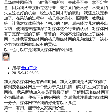
旦场碧桂园采访，当时我不知所措，去或是不去，拿不定主
意，因为我从未接触过这行业，去了又怕做不好，不去又怕
失去这么好的机会，经过杨总同才哥的鼓励，我还是决定参
加了。在采访的过程中，杨总多次关心、照顾我，教我经
验，让我对媒体采访有了初步的了解。后来经过几次的外出
采访，使我越来越加深了对媒体这个行业的认识，对媒体网
有了更深一层的了解，暂暂的、不知不觉悟的爱上了媒体
网，也使我更爱媒体网的杨总和媒体网的兄弟姐妹了，决心
努力为媒体网做出应有的贡献。
以上也可以讲是我加入媒体网的经历吧。
推荐
金山二少
2015-9-12 06:03
加入茂名媒体网已有两年时间。加入之前我是从其它Q群了
解到茂名媒体网是一个致力于关注民情，解决民生为宗旨的
网站。 我果断地加入会员群慢慢了解，了解到茂名媒体网真
心为民请命，伸张正义的好网站，之后我就注册成为媒体网
一分子。媒体网带给我的好处有以下几点：
第一：有用。能带给人家实用价值。