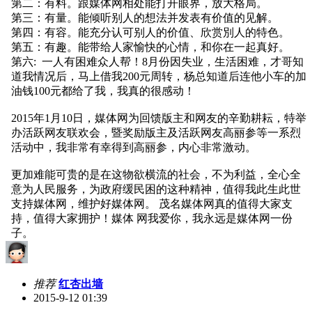
第二：有料。跟媒体网相处能打开眼界，放大格局。
第三：有量。能倾听别人的想法并发表有价值的见解。
第四：有容。能充分认可别人的价值、欣赏別人的特色。
第五：有趣。能带给人家愉快的心情，和你在一起真好。
第六: 一人有困难众人帮！8月份因失业，生活困难，才哥知
道我情况后，马上借我200元周转，杨总知道后连他小车的加
油钱100元都给了我，我真的很感动！
2015年1月10日，媒体网为回馈版主和网友的辛勤耕耘，特举
办活跃网友联欢会，暨奖励版主及活跃网友高丽参等一系烈
活动中，我非常有幸得到高丽参，内心非常激动。
更加难能可贵的是在这物欲横流的社会，不为利益，全心全
意为人民服务，为政府缓民困的这种精神，值得我此生此世
支持媒体网，维护好媒体网。 茂名媒体网真的值得大家支
持，值得大家拥护！媒体 网我爱你，我永远是媒体网一份
子。
推荐
红杏出墙
2015-9-12 01:39