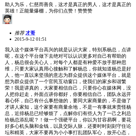
助人为乐，仁慈而善良，这才是真正的男人，这才是真正的
英雄！正能量爆棚，为你们点赞！赞赞赞
推荐
才哥
2015-9-12 01:51
我入这个媒体平台高兴的就是认识大家，特别系杨总，点讲
呢，在这个平台做下去绝对可以认识更多对自己有帮助的
人，杨总很会关心人，对每个人都是有种爱不放手那种思
维，只要大家认真用心接触和了解杨总，你就知道杨总是好
人，他一直以来坚强的意志为群众提供这个媒体平台，就是
想为群众提供了一个官民互动窗口，使我们的家乡和谐繁
荣！我是讲真的，大家要相信自己，只要你心在媒体网，没
人把你赶走，外面点讲你都好，你要相信自己，团队永远开
着心怀，自己有什么事想做的，要同大家商量的，不是做了
才讲人家知，这个家要有商量余地，不是一有事就来责怪杨
总，近排杨总已经够烦了，点解你们有些人为了一己之利总
给杨总添乱呢？！做一个强硬平台，你以为甘容易啊，要花
好多心机头脑和金钱，以及交际人脉，还要时时刻刻守住论
坛和精英，大家不要再为小小事打乱团队军心，放开心态，