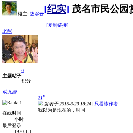
[
纪实
]
茂名市民公园
楼主:
故乡云
[复制链接]
老彭
0
主题
帖子
积分
幼儿园
#
21
发表于 2015-8-29 18:24
|
只看该作者
我以为是现在的，呵呵
在线时间
小时
最后登录
1970-1-1