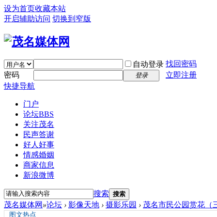
设为首页
收藏本站
开启辅助访问
切换到窄版
找回密码
自动登录
密码
立即注册
登录
快捷导航
门户
论坛
BBS
关注茂名
民声答谢
好人好事
情感婚姻
商家信息
新浪微博
搜索
搜索
茂名媒体网
»
论坛
›
影像天地
›
摄影乐园
›
茂名市民公园赏花（
图文热点