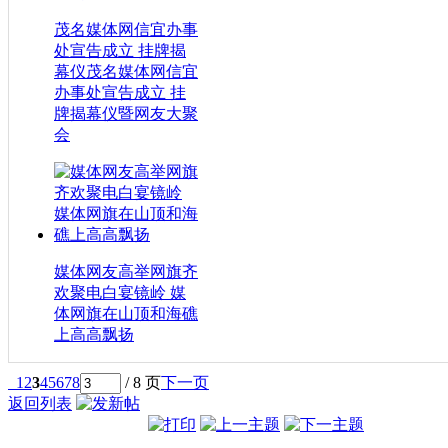
茂名媒体网信宜办事
处宣告成立 挂牌揭
幕仪茂名媒体网信宜
办事处宣告成立 挂
牌揭幕仪暨网友大聚
会
媒体网友高举网旗齐
欢聚电白宴镜岭 媒
体网旗在山顶和海礁
上高高飘扬
1
2
3
4
5
6
7
8
/ 8 页
下一页
返回列表