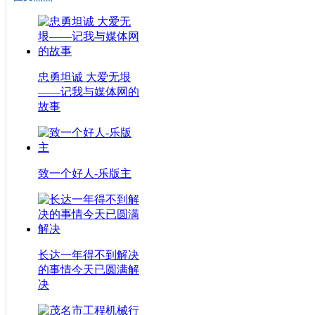
忠勇坦诚 大爱无垠
——记我与媒体网的
故事
致一个好人-乐版主
长达一年得不到解决
的事情今天已圆满解
决