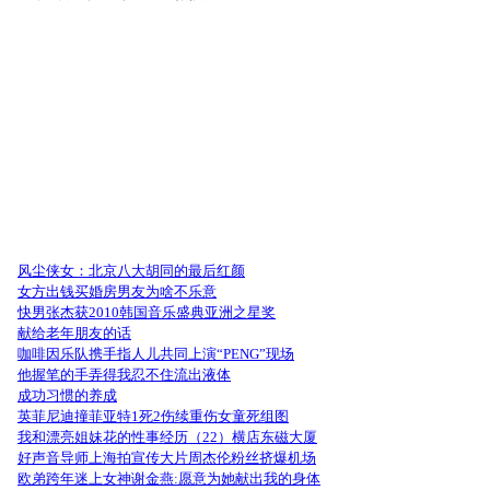
风尘侠女：北京八大胡同的最后红颜
女方出钱买婚房男友为啥不乐意
快男张杰获2010韩国音乐盛典亚洲之星奖
献给老年朋友的话
咖啡因乐队携手指人儿共同上演“PENG”现场
他握笔的手弄得我忍不住流出液体
成功习惯的养成
英菲尼迪撞菲亚特1死2伤续重伤女童死组图
我和漂亮姐妹花的性事经历（22）横店东磁大厦
好声音导师上海拍宣传大片周杰伦粉丝挤爆机场
欧弟跨年迷上女神谢金燕:愿意为她献出我的身体