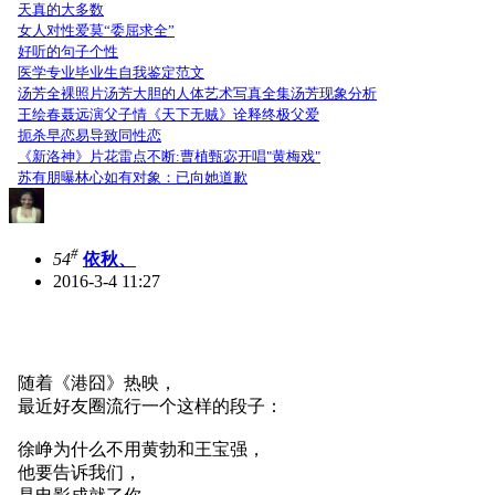
天真的大多数
女人对性爱莫“委屈求全”
好听的句子个性
医学专业毕业生自我鉴定范文
汤芳全裸照片汤芳大胆的人体艺术写真全集汤芳现象分析
王绘春聂远演父子情《天下无贼》诠释终极父爱
扼杀早恋易导致同性恋
《新洛神》片花雷点不断:曹植甄宓开唱"黄梅戏"
苏有朋曝林心如有对象：已向她道歉
#
54
依秋、
2016-3-4 11:27
?
点击标题下「一起旅游网
www.17ly.cn
」可快速关注
随着《港囧》热映，
最近好友圈流行一个这样的段子：
徐峥为什么不用黄勃和王宝强，
他要告诉我们，